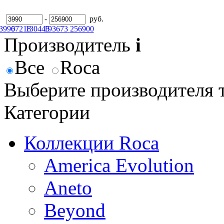
-
руб.
3990
67218
130445
193673
256900
Производитель
i
Все
Roca
Выберите производителя 
Категории
Коллекции Roca
America Evolution
Aneto
Beyond