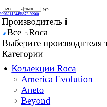
-
руб.
3990
8218
12445
16673
20900
Производитель
i
Все
Roca
Выберите производителя 
Категории
Коллекции Roca
America Evolution
Aneto
Beyond