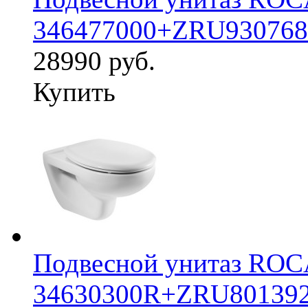
346477000+ZRU930768
28990 руб.
Купить
Подвесной унитаз ROC
34630300R+ZRU80139