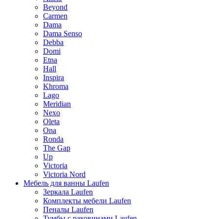
Beyond
Carmen
Dama
Dama Senso
Debba
Domi
Etna
Hall
Inspira
Khroma
Lago
Meridian
Nexo
Oleta
Ona
Ronda
The Gap
Up
Victoria
Victoria Nord
Мебель для ванны Laufen
Зеркала Laufen
Комплекты мебели Laufen
Пеналы Laufen
Тумбы с раковинами Laufen