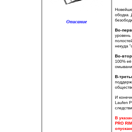
Новейше
ободка.
безободк
Описание
Во-пер
уровень 
полосте
некуда "
Во-вто
100% её 
омывани
В-треть
поддерж
обществ
И конечн
Laufen P
следстви
В указа
PRO RIM
опускан