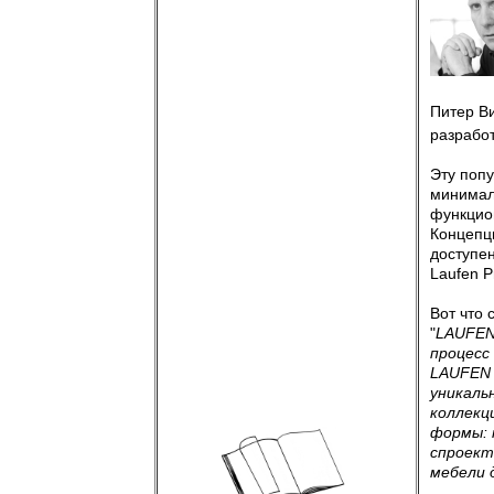
Питер Ви
разрабо
Эту поп
минимал
функцио
Концепц
доступен
Laufen P
Вот что
"
LAUFEN
процесс
LAUFEN 
уникаль
коллекц
формы: 
спроект
мебели 