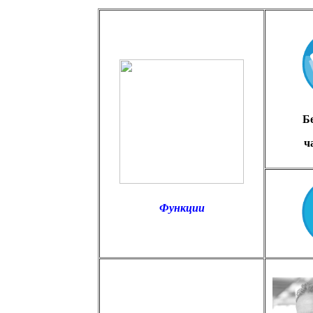
Б
ч
Функц
ии