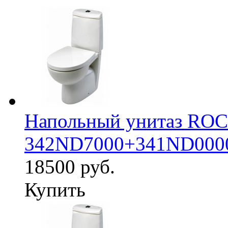
Напольный унитаз RO
342ND7000+341ND000
18500 руб.
Купить